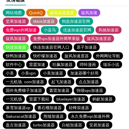
网站地图
QuickQ
旋风加速度器
旋风加速
坚果加速器
tiktok加速器
狗急加速器官网
免费vqn外网加速
小蓝鸟
优途加速器官网
风驰加速器
旋风加速器
免费vps加速器外网苹果版
旋风加速度器
快连加速器
快连加速器官网入口
原子加速器
快鸭加速器
快柠檬加速器
旋风加速度器
外网网址导航
软件中心
雷霆加速
狂飙加速器
哔咔漫画
瑞乐小说
小美
小美vpn
小美加速器
加速器哪个好用
一元机场. com加速器
起飞加速器
点点加速器
国外免费梯子加速器
轰雷加速器
快喵vpv加速器
一元机场
雷霆下载站
bluelayer加速器
蚂蚁加速器
暴雪加速器vp
番石榴加速器
轻蜂加速器
Sakuracat加速器
熊猫加速器
永久免费vqn加速外网
盘古加速器
turbo加速器
白鲸加速器
安易加速器