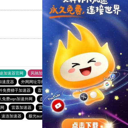
支持
[0]
反对
[0]
支持
[0]
反对
[0]
途加速器官网
风驰加速器
旋风加速器
加速度器
外网网址导航
软件中心
雷霆加速
狂飙加速器
外免费梯子加速器
轰雷加速器
快喵vpv加速器
一元机场
久免费vqn加速外网
盘古加速器
turbo加速器
白鲸加速器
官网
雷轰加速器
雷霆每天免费2小时
快柠檬加速器官网
速连加速器
极光aurora加速器
tyl加速器官网
outline