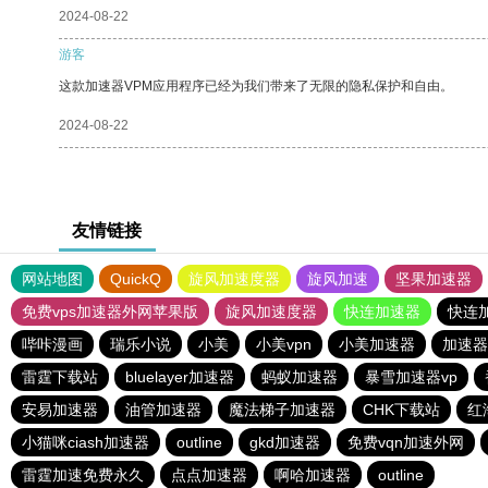
2024-08-22
游客
这款加速器VPM应用程序已经为我们带来了无限的隐私保护和自由。
2024-08-22
友情链接
网站地图
QuickQ
旋风加速度器
旋风加速
坚果加速器
免费vps加速器外网苹果版
旋风加速度器
快连加速器
快连
哔咔漫画
瑞乐小说
小美
小美vpn
小美加速器
加速器
雷霆下载站
bluelayer加速器
蚂蚁加速器
暴雪加速器vp
安易加速器
油管加速器
魔法梯子加速器
CHK下载站
红
小猫咪ciash加速器
outline
gkd加速器
免费vqn加速外网
雷霆加速免费永久
点点加速器
啊哈加速器
outline