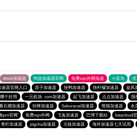
tiktok加速器
狗急加速器官网
免费vqn外网加速
小蓝鸟
优
加速器官网入口
原子加速器
快鸭加速器
快柠檬加速器
旋风
哪个好用
一元机场. com加速器
起飞加速器
点点加速器
国
番石榴加速器
轻蜂加速器
Sakuracat加速器
熊猫加速器
永
海pro官网
免费vqn外网
飞兔加速器
巴博下载站
baacloud
青柠加速器
pigcha加速器
元链加速器
海外加速器七天试用