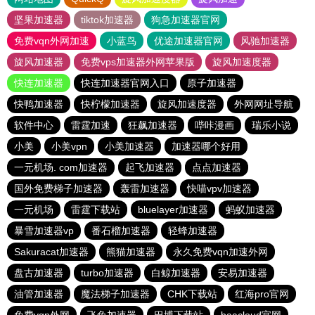
坚果加速器
tiktok加速器
狗急加速器官网
免费vqn外网加速
小蓝鸟
优途加速器官网
风驰加速器
旋风加速器
免费vps加速器外网苹果版
旋风加速度器
快连加速器
快连加速器官网入口
原子加速器
快鸭加速器
快柠檬加速器
旋风加速度器
外网网址导航
软件中心
雷霆加速
狂飙加速器
哔咔漫画
瑞乐小说
小美
小美vpn
小美加速器
加速器哪个好用
一元机场. com加速器
起飞加速器
点点加速器
国外免费梯子加速器
轰雷加速器
快喵vpv加速器
一元机场
雷霆下载站
bluelayer加速器
蚂蚁加速器
暴雪加速器vp
番石榴加速器
轻蜂加速器
Sakuracat加速器
熊猫加速器
永久免费vqn加速外网
盘古加速器
turbo加速器
白鲸加速器
安易加速器
油管加速器
魔法梯子加速器
CHK下载站
红海pro官网