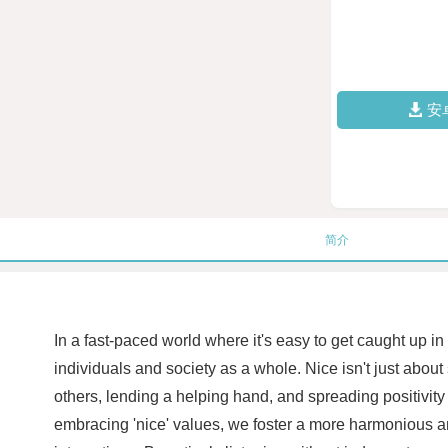
安
简介
In a fast-paced world where it's easy to get caught up in
individuals and society as a whole. Nice isn't just ab
others, lending a helping hand, and spreading positivit
embracing 'nice' values, we foster a more harmonious an