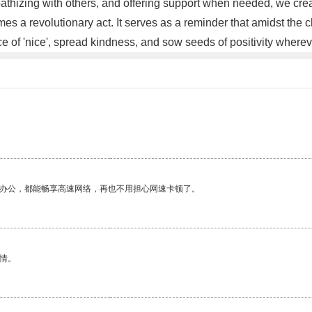
pathizing with others, and offering support when needed, we crea
omes a revolutionary act. It serves as a reminder that amidst th
e of 'nice', spread kindness, and sow seeds of positivity where
作办公，都能畅享高速网络，再也不用担心网速卡顿了。
情。