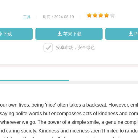
工具
|
时间：2024-08-19
|
卓下载
苹果下载
安卓市场，安全绿色
 our own lives, being 'nice' often takes a backseat. However, emb
out saying polite words but encompasses acts of kindness and c
y wherever we go. The power of a simple smile, a genuine compl
d caring society. Kindness and niceness aren't limited to random