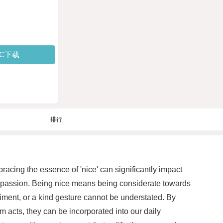
PC下载
排行
racing the essence of 'nice' can significantly impact
ompassion. Being nice means being considerate towards
iment, or a kind gesture cannot be understated. By
 acts, they can be incorporated into our daily