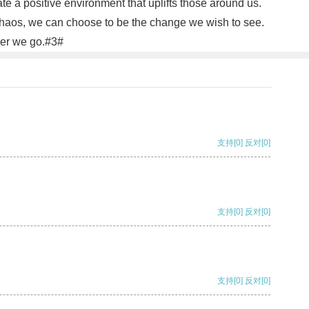
te a positive environment that uplifts those around us.
e chaos, we can choose to be the change we wish to see.
ver we go.#3#
支持
[0]
反对
[0]
支持
[0]
反对
[0]
支持
[0]
反对
[0]