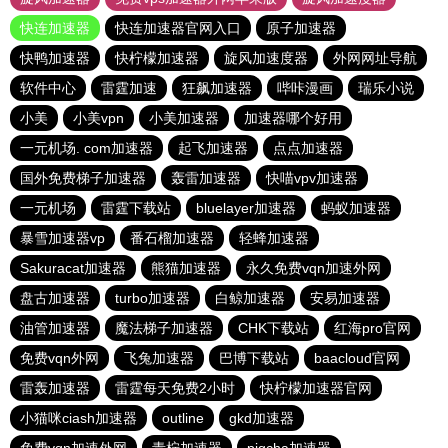
快连加速器
快连加速器官网入口
原子加速器
快鸭加速器
快柠檬加速器
旋风加速度器
外网网址导航
软件中心
雷霆加速
狂飙加速器
哔咔漫画
瑞乐小说
小美
小美vpn
小美加速器
加速器哪个好用
一元机场. com加速器
起飞加速器
点点加速器
国外免费梯子加速器
轰雷加速器
快喵vpv加速器
一元机场
雷霆下载站
bluelayer加速器
蚂蚁加速器
暴雪加速器vp
番石榴加速器
轻蜂加速器
Sakuracat加速器
熊猫加速器
永久免费vqn加速外网
盘古加速器
turbo加速器
白鲸加速器
安易加速器
油管加速器
魔法梯子加速器
CHK下载站
红海pro官网
免费vqn外网
飞兔加速器
巴博下载站
baacloud官网
雷轰加速器
雷霆每天免费2小时
快柠檬加速器官网
小猫咪ciash加速器
outline
gkd加速器