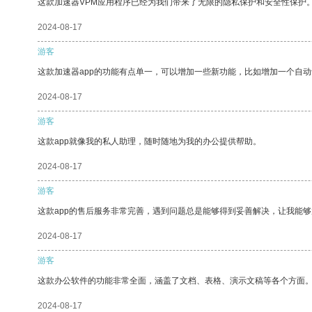
这款加速器VPM应用程序已经为我们带来了无限的隐私保护和安全性保护
2024-08-17
游客
这款加速器app的功能有点单一，可以增加一些新功能，比如增加一个自
2024-08-17
游客
这款app就像我的私人助理，随时随地为我的办公提供帮助。
2024-08-17
游客
这款app的售后服务非常完善，遇到问题总是能够得到妥善解决，让我能
2024-08-17
游客
这款办公软件的功能非常全面，涵盖了文档、表格、演示文稿等各个方面
2024-08-17