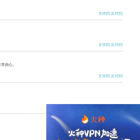
支持
[0]
反对
[0]
支持
[0]
反对
[0]
非常担心。
支持
[0]
反对
[0]
支持
[0]
反对
[0]
支持
[0]
反对
[0]