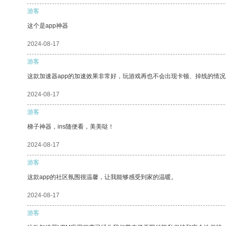
游客
这个是app神器
2024-08-17
游客
这款加速器app的加速效果非常好，玩游戏再也不会出现卡顿、掉线的情况
2024-08-17
游客
梯子神器，ins随便看，美美哒！
2024-08-17
游客
这款app的社区氛围很温馨，让我能够感受到家的温暖。
2024-08-17
游客