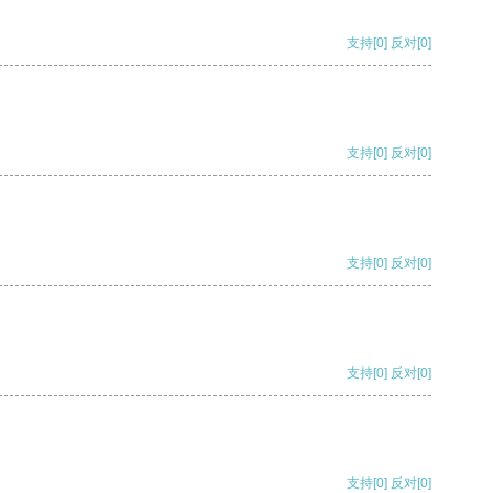
支持
[0]
反对
[0]
支持
[0]
反对
[0]
支持
[0]
反对
[0]
支持
[0]
反对
[0]
支持
[0]
反对
[0]