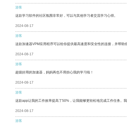
游客
这款学习软件的社区氛围非常好，可以与其他学习者交流学习心得。
2024-08-17
游客
这款加速器VPM应用程序可以给你提供最高速度和安全性的连接，并帮助
2024-08-17
游客
超级好用的加速器，妈妈再也不用担心我的学习啦！
2024-08-17
游客
这款app让我的工作效率提高了50%，让我能够更轻松地完成工作任务。
2024-08-17
游客