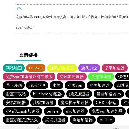
游客
这款加速器app的安全性有待提高，可以加强防护措施，比如增加双重验证
2024-08-17
友情链接
网站地图
QuickQ
旋风加速度器
旋风加速
坚果加速器
免费vps加速器外网苹果版
旋风加速度器
快连加速器
快连
哔咔漫画
瑞乐小说
小美
小美vpn
小美加速器
加速器
雷霆下载站
bluelayer加速器
蚂蚁加速器
暴雪加速器vp
安易加速器
油管加速器
魔法梯子加速器
CHK下载站
红
小猫咪ciash加速器
outline
gkd加速器
免费vqn加速外网
雷霆加速免费永久
点点加速器
啊哈加速器
outline