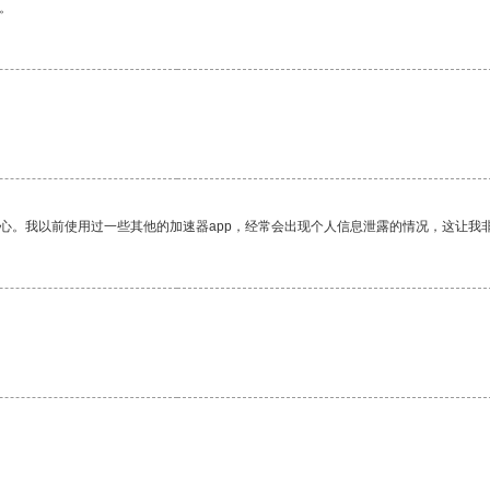
。
放心。我以前使用过一些其他的加速器app，经常会出现个人信息泄露的情况，这让我