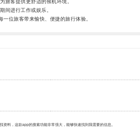
为旅客提供更舒适的候机环境。
期间进行工作或娱乐。
每一位旅客带来愉快、便捷的旅行体验。
找资料，这款app的搜索功能非常强大，能够快速找到我需要的信息。