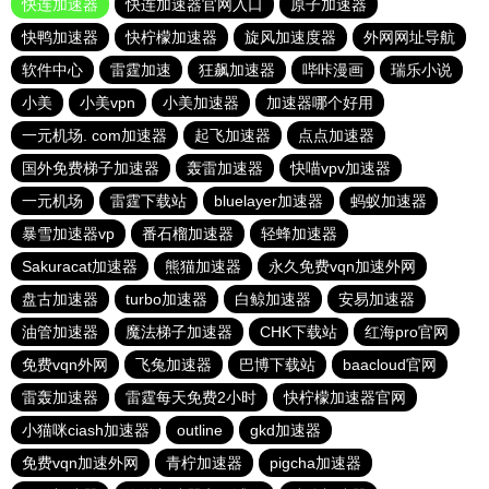
快连加速器
快连加速器官网入口
原子加速器
快鸭加速器
快柠檬加速器
旋风加速度器
外网网址导航
软件中心
雷霆加速
狂飙加速器
哔咔漫画
瑞乐小说
小美
小美vpn
小美加速器
加速器哪个好用
一元机场. com加速器
起飞加速器
点点加速器
国外免费梯子加速器
轰雷加速器
快喵vpv加速器
一元机场
雷霆下载站
bluelayer加速器
蚂蚁加速器
暴雪加速器vp
番石榴加速器
轻蜂加速器
Sakuracat加速器
熊猫加速器
永久免费vqn加速外网
盘古加速器
turbo加速器
白鲸加速器
安易加速器
油管加速器
魔法梯子加速器
CHK下载站
红海pro官网
免费vqn外网
飞兔加速器
巴博下载站
baacloud官网
雷轰加速器
雷霆每天免费2小时
快柠檬加速器官网
小猫咪ciash加速器
outline
gkd加速器
免费vqn加速外网
青柠加速器
pigcha加速器