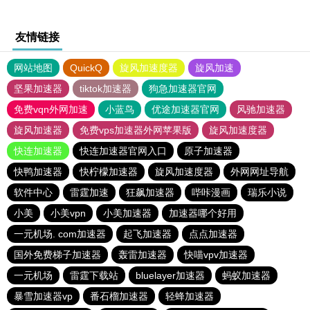
友情链接
网站地图
QuickQ
旋风加速度器
旋风加速
坚果加速器
tiktok加速器
狗急加速器官网
免费vqn外网加速
小蓝鸟
优途加速器官网
风驰加速器
旋风加速器
免费vps加速器外网苹果版
旋风加速度器
快连加速器
快连加速器官网入口
原子加速器
快鸭加速器
快柠檬加速器
旋风加速度器
外网网址导航
软件中心
雷霆加速
狂飙加速器
哔咔漫画
瑞乐小说
小美
小美vpn
小美加速器
加速器哪个好用
一元机场. com加速器
起飞加速器
点点加速器
国外免费梯子加速器
轰雷加速器
快喵vpv加速器
一元机场
雷霆下载站
bluelayer加速器
蚂蚁加速器
暴雪加速器vp
番石榴加速器
轻蜂加速器