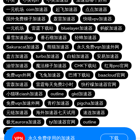
小美
小美vpn
小美加速器
加速器哪个好用
一元机场. com加速器
起飞加速器
点点加速器
国外免费梯子加速器
轰雷加速器
快喵vpv加速器
一元机场
雷霆下载站
bluelayer加速器
蚂蚁加速器
暴雪加速器vp
番石榴加速器
轻蜂加速器
Sakuracat加速器
熊猫加速器
永久免费vqn加速外网
盘古加速器
turbo加速器
白鲸加速器
安易加速器
油管加速器
魔法梯子加速器
CHK下载站
红海pro官网
免费vqn外网
飞兔加速器
巴博下载站
baacloud官网
雷轰加速器
雷霆每天免费2小时
快柠檬加速器官网
小猫咪ciash加速器
outline
gkd加速器
免费vqn加速外网
青柠加速器
pigcha加速器
元链加速器
海外加速器七天试用
速连加速器
极光aurora加速器
tyl加速器官网
outline
雷霆加速免费永久
点点加速器
啊哈加速器
outline
永久免费使用的加速器
下载