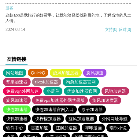
游客
这款app是我旅行的好帮手，让我能够轻松找到目的地，了解当地的风土
人情。
2024-08-14
支持
[0]
反对
[0]
友情链接
网站地图
QuickQ
旋风加速度器
旋风加速
坚果加速器
tiktok加速器
狗急加速器官网
免费vqn外网加速
小蓝鸟
优途加速器官网
风驰加速器
旋风加速器
免费vps加速器外网苹果版
旋风加速度器
快连加速器
快连加速器官网入口
原子加速器
快鸭加速器
快柠檬加速器
旋风加速度器
外网网址导航
软件中心
雷霆加速
狂飙加速器
哔咔漫画
瑞乐小说