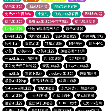
坚果加速器
tiktok加速器
狗急加速器官网
免费vqn外网加速
小蓝鸟
优途加速器官网
风驰加速器
旋风加速器
免费vps加速器外网苹果版
旋风加速度器
快连加速器
快连加速器官网入口
原子加速器
快鸭加速器
快柠檬加速器
旋风加速度器
外网网址导航
软件中心
雷霆加速
狂飙加速器
哔咔漫画
瑞乐小说
小美
小美vpn
小美加速器
加速器哪个好用
一元机场. com加速器
起飞加速器
点点加速器
国外免费梯子加速器
轰雷加速器
快喵vpv加速器
一元机场
雷霆下载站
bluelayer加速器
蚂蚁加速器
暴雪加速器vp
番石榴加速器
轻蜂加速器
Sakuracat加速器
熊猫加速器
永久免费vqn加速外网
盘古加速器
turbo加速器
白鲸加速器
安易加速器
油管加速器
魔法梯子加速器
CHK下载站
红海pro官网
免费vqn外网
飞兔加速器
巴博下载站
baacloud官网