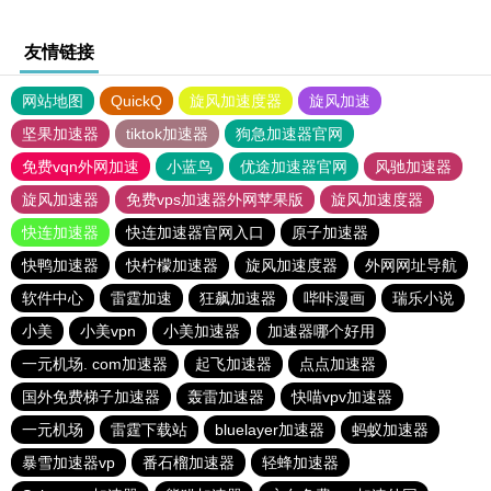
友情链接
网站地图
QuickQ
旋风加速度器
旋风加速
坚果加速器
tiktok加速器
狗急加速器官网
免费vqn外网加速
小蓝鸟
优途加速器官网
风驰加速器
旋风加速器
免费vps加速器外网苹果版
旋风加速度器
快连加速器
快连加速器官网入口
原子加速器
快鸭加速器
快柠檬加速器
旋风加速度器
外网网址导航
软件中心
雷霆加速
狂飙加速器
哔咔漫画
瑞乐小说
小美
小美vpn
小美加速器
加速器哪个好用
一元机场. com加速器
起飞加速器
点点加速器
国外免费梯子加速器
轰雷加速器
快喵vpv加速器
一元机场
雷霆下载站
bluelayer加速器
蚂蚁加速器
暴雪加速器vp
番石榴加速器
轻蜂加速器