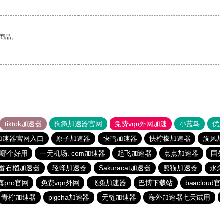
的商品。
tiktok加速器
狗急加速器官网
免费vqn外网加速
小蓝鸟
优
加速器官网入口
原子加速器
快鸭加速器
快柠檬加速器
旋风
哪个好用
一元机场. com加速器
起飞加速器
点点加速器
国
番石榴加速器
轻蜂加速器
Sakuracat加速器
熊猫加速器
永
海pro官网
免费vqn外网
飞兔加速器
巴博下载站
baacloud
青柠加速器
pigcha加速器
元链加速器
海外加速器七天试用