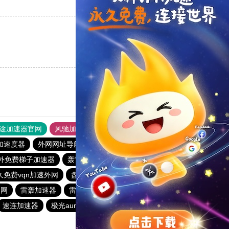
支持
[0]
反对
[0]
支持
[0]
反对
[0]
途加速器官网
风驰加速器
旋风加速器
加速度器
外网网址导航
软件中心
雷霆加速
狂飙加速器
外免费梯子加速器
轰雷加速器
快喵vpv加速器
一元机场
久免费vqn加速外网
盘古加速器
turbo加速器
白鲸加速器
官网
雷轰加速器
雷霆每天免费2小时
快柠檬加速器官网
速连加速器
极光aurora加速器
tyl加速器官网
outline