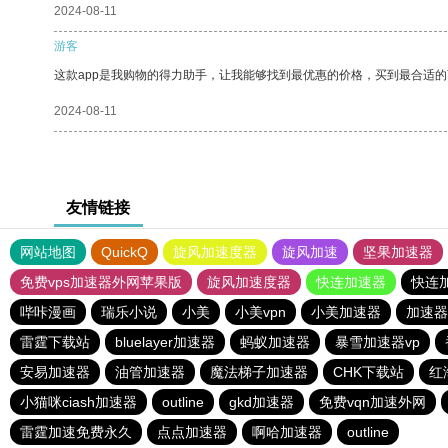
2024-08-11
游客
这款app是我购物的得力助手，让我能够找到最优惠的价格，买到最合适
2024-08-11
友情链接
网站地图
QuickQ
旋风加速度器
旋风加速
坚果加速器
免费vps加速器外网苹果版
旋风加速度器
快连加速器
快连
哔咔漫画
瑞乐小说
小美
小美vpn
小美加速器
加速器
雷霆下载站
bluelayer加速器
蚂蚁加速器
暴雪加速器vp
安易加速器
油管加速器
魔法梯子加速器
CHK下载站
红
小猫咪ciash加速器
outline
gkd加速器
免费vqn加速外网
雷霆加速免费永久
点点加速器
啊哈加速器
outline