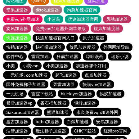
网站地图
QuickQ
旋风加速度器
旋风加速
坚果加速器
tiktok加速器
狗急加速器官网
免费vqn外网加速
小蓝鸟
优途加速器官网
风驰加速器
旋风加速器
免费vps加速器外网苹果版
旋风加速度器
快连加速器
快连加速器官网入口
原子加速器
快鸭加速器
快柠檬加速器
旋风加速度器
外网网址导航
软件中心
雷霆加速
狂飙加速器
哔咔漫画
瑞乐小说
小美
小美vpn
小美加速器
加速器哪个好用
一元机场. com加速器
起飞加速器
点点加速器
国外免费梯子加速器
轰雷加速器
快喵vpv加速器
一元机场
雷霆下载站
bluelayer加速器
蚂蚁加速器
暴雪加速器vp
番石榴加速器
轻蜂加速器
Sakuracat加速器
熊猫加速器
永久免费vqn加速外网
盘古加速器
turbo加速器
白鲸加速器
安易加速器
油管加速器
魔法梯子加速器
CHK下载站
红海pro官网