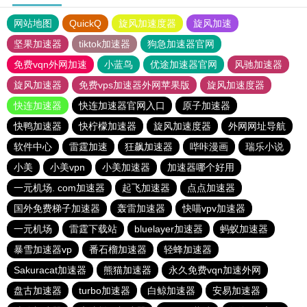
网站地图
QuickQ
旋风加速度器
旋风加速
坚果加速器
tiktok加速器
狗急加速器官网
免费vqn外网加速
小蓝鸟
优途加速器官网
风驰加速器
旋风加速器
免费vps加速器外网苹果版
旋风加速度器
快连加速器
快连加速器官网入口
原子加速器
快鸭加速器
快柠檬加速器
旋风加速度器
外网网址导航
软件中心
雷霆加速
狂飙加速器
哔咔漫画
瑞乐小说
小美
小美vpn
小美加速器
加速器哪个好用
一元机场. com加速器
起飞加速器
点点加速器
国外免费梯子加速器
轰雷加速器
快喵vpv加速器
一元机场
雷霆下载站
bluelayer加速器
蚂蚁加速器
暴雪加速器vp
番石榴加速器
轻蜂加速器
Sakuracat加速器
熊猫加速器
永久免费vqn加速外网
盘古加速器
turbo加速器
白鲸加速器
安易加速器