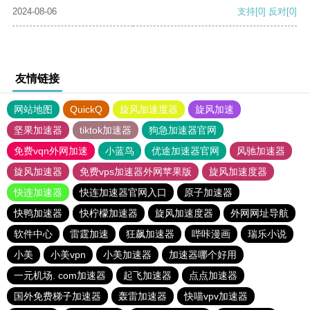
2024-08-06
支持
[0]
反对
[0]
友情链接
网站地图
QuickQ
旋风加速度器
旋风加速
坚果加速器
tiktok加速器
狗急加速器官网
免费vqn外网加速
小蓝鸟
优途加速器官网
风驰加速器
旋风加速器
免费vps加速器外网苹果版
旋风加速度器
快连加速器
快连加速器官网入口
原子加速器
快鸭加速器
快柠檬加速器
旋风加速度器
外网网址导航
软件中心
雷霆加速
狂飙加速器
哔咔漫画
瑞乐小说
小美
小美vpn
小美加速器
加速器哪个好用
一元机场. com加速器
起飞加速器
点点加速器
国外免费梯子加速器
轰雷加速器
快喵vpv加速器