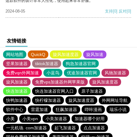
这款软件的设计非常人性化，使用起来非常舒服。
2024-08-05
支持
[0]
反对
[0]
友情链接
网站地图
QuickQ
旋风加速度器
旋风加速
坚果加速器
tiktok加速器
狗急加速器官网
免费vqn外网加速
小蓝鸟
优途加速器官网
风驰加速器
旋风加速器
免费vps加速器外网苹果版
旋风加速度器
快连加速器
快连加速器官网入口
原子加速器
快鸭加速器
快柠檬加速器
旋风加速度器
外网网址导航
软件中心
雷霆加速
狂飙加速器
哔咔漫画
瑞乐小说
小美
小美vpn
小美加速器
加速器哪个好用
一元机场. com加速器
起飞加速器
点点加速器