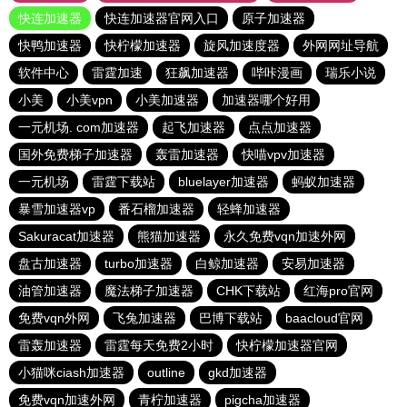
快连加速器
快连加速器官网入口
原子加速器
快鸭加速器
快柠檬加速器
旋风加速度器
外网网址导航
软件中心
雷霆加速
狂飙加速器
哔咔漫画
瑞乐小说
小美
小美vpn
小美加速器
加速器哪个好用
一元机场. com加速器
起飞加速器
点点加速器
国外免费梯子加速器
轰雷加速器
快喵vpv加速器
一元机场
雷霆下载站
bluelayer加速器
蚂蚁加速器
暴雪加速器vp
番石榴加速器
轻蜂加速器
Sakuracat加速器
熊猫加速器
永久免费vqn加速外网
盘古加速器
turbo加速器
白鲸加速器
安易加速器
油管加速器
魔法梯子加速器
CHK下载站
红海pro官网
免费vqn外网
飞兔加速器
巴博下载站
baacloud官网
雷轰加速器
雷霆每天免费2小时
快柠檬加速器官网
小猫咪ciash加速器
outline
gkd加速器
免费vqn加速外网
青柠加速器
pigcha加速器