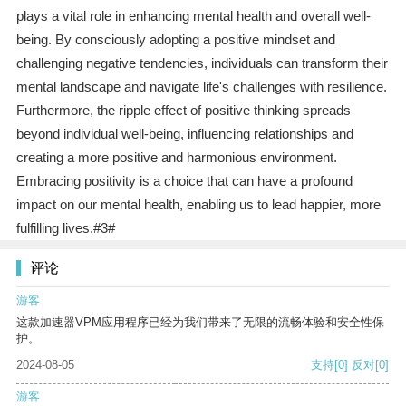
plays a vital role in enhancing mental health and overall well-
being. By consciously adopting a positive mindset and
challenging negative tendencies, individuals can transform their
mental landscape and navigate life's challenges with resilience.
Furthermore, the ripple effect of positive thinking spreads
beyond individual well-being, influencing relationships and
creating a more positive and harmonious environment.
Embracing positivity is a choice that can have a profound
impact on our mental health, enabling us to lead happier, more
fulfilling lives.#3#
评论
游客
这款加速器VPM应用程序已经为我们带来了无限的流畅体验和安全性保
护。
2024-08-05
支持
[0]
反对
[0]
游客