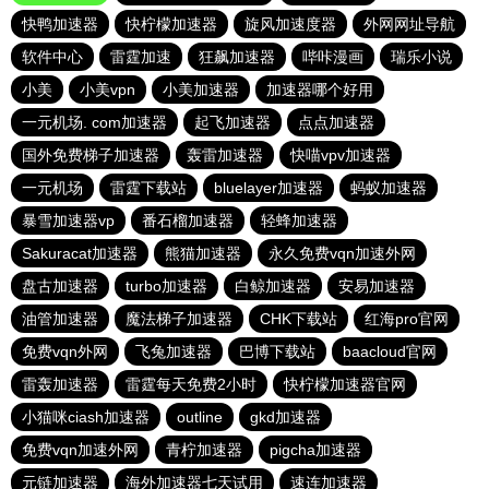
快鸭加速器
快柠檬加速器
旋风加速度器
外网网址导航
软件中心
雷霆加速
狂飙加速器
哔咔漫画
瑞乐小说
小美
小美vpn
小美加速器
加速器哪个好用
一元机场. com加速器
起飞加速器
点点加速器
国外免费梯子加速器
轰雷加速器
快喵vpv加速器
一元机场
雷霆下载站
bluelayer加速器
蚂蚁加速器
暴雪加速器vp
番石榴加速器
轻蜂加速器
Sakuracat加速器
熊猫加速器
永久免费vqn加速外网
盘古加速器
turbo加速器
白鲸加速器
安易加速器
油管加速器
魔法梯子加速器
CHK下载站
红海pro官网
免费vqn外网
飞兔加速器
巴博下载站
baacloud官网
雷轰加速器
雷霆每天免费2小时
快柠檬加速器官网
小猫咪ciash加速器
outline
gkd加速器
免费vqn加速外网
青柠加速器
pigcha加速器
元链加速器
海外加速器七天试用
速连加速器