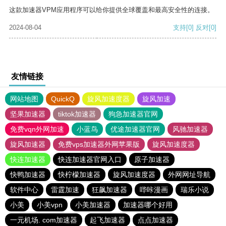
这款加速器VPM应用程序可以给你提供全球覆盖和最高安全性的连接。
2024-08-04
支持
[0]
反对
[0]
友情链接
网站地图
QuickQ
旋风加速度器
旋风加速
坚果加速器
tiktok加速器
狗急加速器官网
免费vqn外网加速
小蓝鸟
优途加速器官网
风驰加速器
旋风加速器
免费vps加速器外网苹果版
旋风加速度器
快连加速器
快连加速器官网入口
原子加速器
快鸭加速器
快柠檬加速器
旋风加速度器
外网网址导航
软件中心
雷霆加速
狂飙加速器
哔咔漫画
瑞乐小说
小美
小美vpn
小美加速器
加速器哪个好用
一元机场. com加速器
起飞加速器
点点加速器