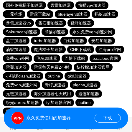
国外免费梯子加速器
轰雷加速器
快喵vpv加速器
一元机场
雷霆下载站
bluelayer加速器
蚂蚁加速器
暴雪加速器vp
番石榴加速器
轻蜂加速器
Sakuracat加速器
熊猫加速器
永久免费vqn加速外网
盘古加速器
turbo加速器
白鲸加速器
安易加速器
油管加速器
魔法梯子加速器
CHK下载站
红海pro官网
免费vqn外网
飞兔加速器
巴博下载站
baacloud官网
雷轰加速器
雷霆每天免费2小时
快柠檬加速器官网
小猫咪ciash加速器
outline
gkd加速器
免费vqn加速外网
青柠加速器
pigcha加速器
元链加速器
海外加速器七天试用
速连加速器
极光aurora加速器
tyl加速器官网
outline
雷霆加速免费永久
点点加速器
啊哈加速器
outline
永久免费使用的加速器
下载
0.036347s
首页
安卓
苹果
排行
推荐