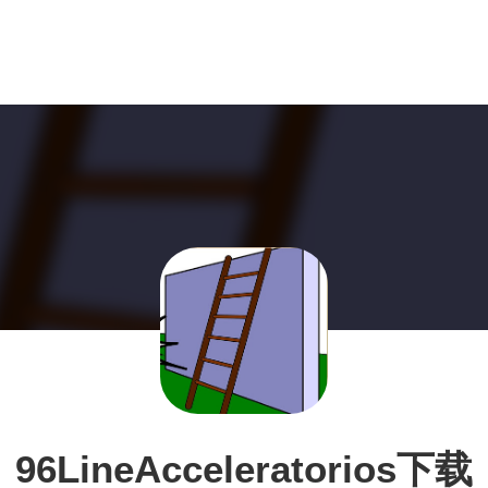
96LineAcceleratorios下载