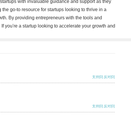
g startups with invaluable guidance and support as they
he go-to resource for startups looking to thrive in a
th. By providing entrepreneurs with the tools and
 If you're a startup looking to accelerate your growth and
支持
[0]
反对
[0]
支持
[0]
反对
[0]