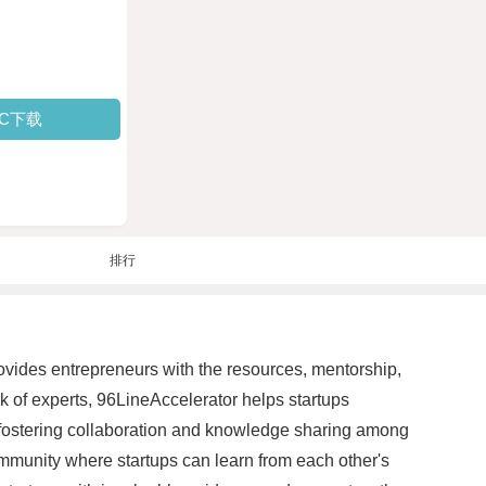
PC下载
排行
rovides entrepreneurs with the resources, mentorship,
k of experts, 96LineAccelerator helps startups
 fostering collaboration and knowledge sharing among
ommunity where startups can learn from each other's