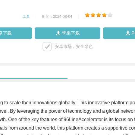
工具
|
时间：2024-08-04
|
卓下载
苹果下载
安卓市场，安全绿色
 to scale their innovations globally. This innovative platform p
level. By leveraging the power of technology and a global networ
. One of the key features of 96LineAccelerator is its focus on
uals from around the world, this platform creates a supportive c