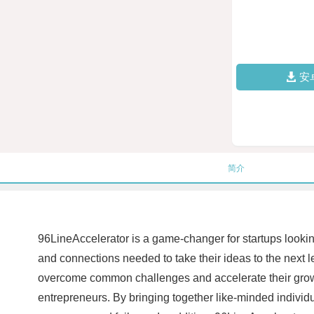
安
简介
96LineAccelerator is a game-changer for startups looking
and connections needed to take their ideas to the next 
overcome common challenges and accelerate their growth
entrepreneurs. By bringing together like-minded individ