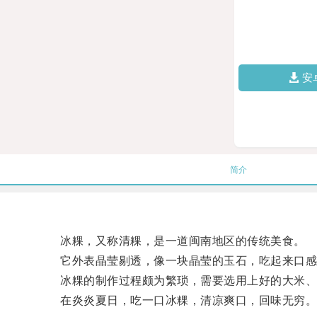
安
简介
冰粿，又称清粿，是一道闽南地区的传统美食。
它外表晶莹剔透，像一块晶莹的玉石，吃起来口感
冰粿的制作过程颇为繁琐，需要选用上好的大米、
在炎炎夏日，吃一口冰粿，清凉爽口，回味无穷