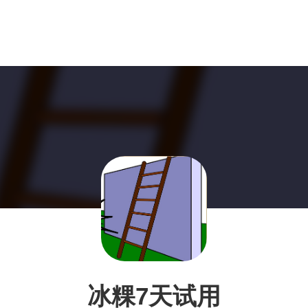
冰粿7天试用