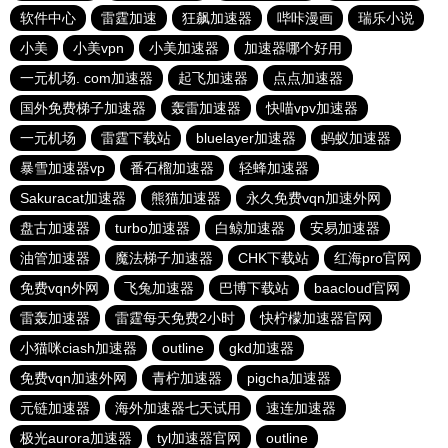
软件中心
雷霆加速
狂飙加速器
哔咔漫画
瑞乐小说
小美
小美vpn
小美加速器
加速器哪个好用
一元机场. com加速器
起飞加速器
点点加速器
国外免费梯子加速器
轰雷加速器
快喵vpv加速器
一元机场
雷霆下载站
bluelayer加速器
蚂蚁加速器
暴雪加速器vp
番石榴加速器
轻蜂加速器
Sakuracat加速器
熊猫加速器
永久免费vqn加速外网
盘古加速器
turbo加速器
白鲸加速器
安易加速器
油管加速器
魔法梯子加速器
CHK下载站
红海pro官网
免费vqn外网
飞兔加速器
巴博下载站
baacloud官网
雷轰加速器
雷霆每天免费2小时
快柠檬加速器官网
小猫咪ciash加速器
outline
gkd加速器
免费vqn加速外网
青柠加速器
pigcha加速器
元链加速器
海外加速器七天试用
速连加速器
极光aurora加速器
tyl加速器官网
outline