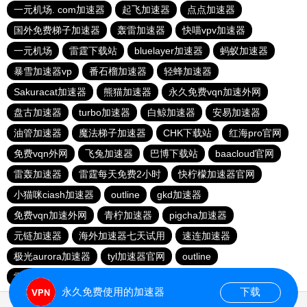
一元机场. com加速器
起飞加速器
点点加速器
国外免费梯子加速器
轰雷加速器
快喵vpv加速器
一元机场
雷霆下载站
bluelayer加速器
蚂蚁加速器
暴雪加速器vp
番石榴加速器
轻蜂加速器
Sakuracat加速器
熊猫加速器
永久免费vqn加速外网
盘古加速器
turbo加速器
白鲸加速器
安易加速器
油管加速器
魔法梯子加速器
CHK下载站
红海pro官网
免费vqn外网
飞兔加速器
巴博下载站
baacloud官网
雷轰加速器
雷霆每天免费2小时
快柠檬加速器官网
小猫咪ciash加速器
outline
gkd加速器
免费vqn加速外网
青柠加速器
pigcha加速器
元链加速器
海外加速器七天试用
速连加速器
极光aurora加速器
tyl加速器官网
outline
雷霆加速免费永久
点点加速器
啊哈加速器
outline
永久免费使用的加速器
下载