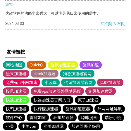
游客
这款软件的功能非常强大，可以满足我日常使用的需求。
2024-08-03
支持
[0]
反对
[0]
友情链接
网站地图
QuickQ
旋风加速度器
旋风加速
坚果加速器
tiktok加速器
狗急加速器官网
免费vqn外网加速
小蓝鸟
优途加速器官网
风驰加速器
旋风加速器
免费vps加速器外网苹果版
旋风加速度器
快连加速器
快连加速器官网入口
原子加速器
快鸭加速器
快柠檬加速器
旋风加速度器
外网网址导航
软件中心
雷霆加速
狂飙加速器
哔咔漫画
瑞乐小说
小美
小美vpn
小美加速器
加速器哪个好用