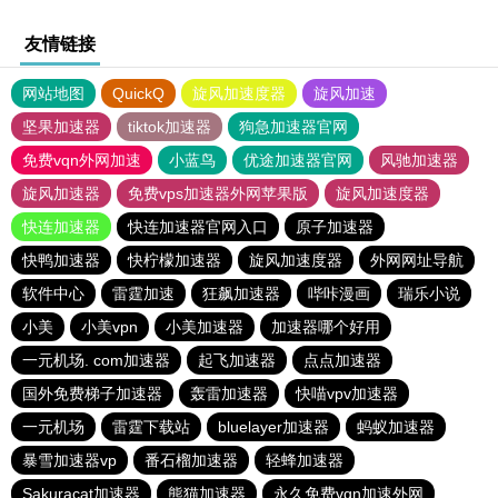
友情链接
网站地图
QuickQ
旋风加速度器
旋风加速
坚果加速器
tiktok加速器
狗急加速器官网
免费vqn外网加速
小蓝鸟
优途加速器官网
风驰加速器
旋风加速器
免费vps加速器外网苹果版
旋风加速度器
快连加速器
快连加速器官网入口
原子加速器
快鸭加速器
快柠檬加速器
旋风加速度器
外网网址导航
软件中心
雷霆加速
狂飙加速器
哔咔漫画
瑞乐小说
小美
小美vpn
小美加速器
加速器哪个好用
一元机场. com加速器
起飞加速器
点点加速器
国外免费梯子加速器
轰雷加速器
快喵vpv加速器
一元机场
雷霆下载站
bluelayer加速器
蚂蚁加速器
暴雪加速器vp
番石榴加速器
轻蜂加速器
Sakuracat加速器
熊猫加速器
永久免费vqn加速外网