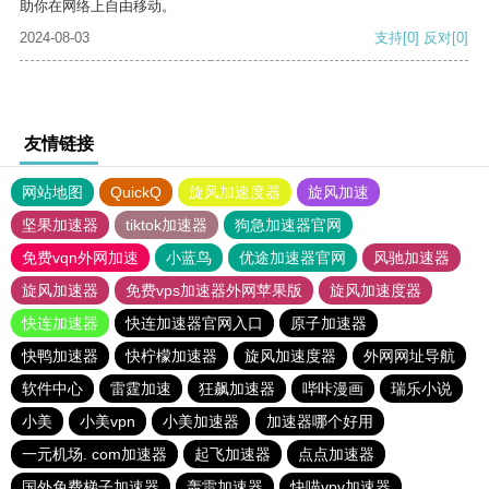
助你在网络上自由移动。
2024-08-03
支持
[0]
反对
[0]
友情链接
网站地图
QuickQ
旋风加速度器
旋风加速
坚果加速器
tiktok加速器
狗急加速器官网
免费vqn外网加速
小蓝鸟
优途加速器官网
风驰加速器
旋风加速器
免费vps加速器外网苹果版
旋风加速度器
快连加速器
快连加速器官网入口
原子加速器
快鸭加速器
快柠檬加速器
旋风加速度器
外网网址导航
软件中心
雷霆加速
狂飙加速器
哔咔漫画
瑞乐小说
小美
小美vpn
小美加速器
加速器哪个好用
一元机场. com加速器
起飞加速器
点点加速器
国外免费梯子加速器
轰雷加速器
快喵vpv加速器