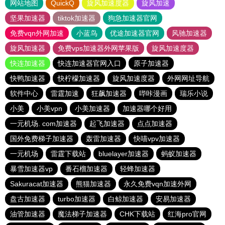
网站地图
QuickQ
旋风加速度器
旋风加速
坚果加速器
tiktok加速器
狗急加速器官网
免费vqn外网加速
小蓝鸟
优途加速器官网
风驰加速器
旋风加速器
免费vps加速器外网苹果版
旋风加速度器
快连加速器
快连加速器官网入口
原子加速器
快鸭加速器
快柠檬加速器
旋风加速度器
外网网址导航
软件中心
雷霆加速
狂飙加速器
哔咔漫画
瑞乐小说
小美
小美vpn
小美加速器
加速器哪个好用
一元机场. com加速器
起飞加速器
点点加速器
国外免费梯子加速器
轰雷加速器
快喵vpv加速器
一元机场
雷霆下载站
bluelayer加速器
蚂蚁加速器
暴雪加速器vp
番石榴加速器
轻蜂加速器
Sakuracat加速器
熊猫加速器
永久免费vqn加速外网
盘古加速器
turbo加速器
白鲸加速器
安易加速器
油管加速器
魔法梯子加速器
CHK下载站
红海pro官网