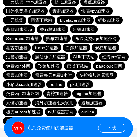
一元机场. com加速器
起飞加速器
点点加速器
国外免费梯子加速器
轰雷加速器
快喵vpv加速器
一元机场
雷霆下载站
bluelayer加速器
蚂蚁加速器
暴雪加速器vp
番石榴加速器
轻蜂加速器
Sakuracat加速器
熊猫加速器
永久免费vqn加速外网
盘古加速器
turbo加速器
白鲸加速器
安易加速器
油管加速器
魔法梯子加速器
CHK下载站
红海pro官网
免费vqn外网
飞兔加速器
巴博下载站
baacloud官网
雷轰加速器
雷霆每天免费2小时
快柠檬加速器官网
小猫咪ciash加速器
outline
gkd加速器
免费vqn加速外网
青柠加速器
pigcha加速器
元链加速器
海外加速器七天试用
速连加速器
极光aurora加速器
tyl加速器官网
outline
雷霆加速免费永久
点点加速器
啊哈加速器
outline
永久免费使用的加速器
下载