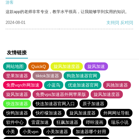
游客
这款app的老师非常专业，教学水平很高，让我能够学到实用的知识。
2024-08-01
支持
[0]
反对
[0]
友情链接
网站地图
QuickQ
旋风加速度器
旋风加速
坚果加速器
tiktok加速器
狗急加速器官网
免费vqn外网加速
小蓝鸟
优途加速器官网
风驰加速器
旋风加速器
免费vps加速器外网苹果版
旋风加速度器
快连加速器
快连加速器官网入口
原子加速器
快鸭加速器
快柠檬加速器
旋风加速度器
外网网址导航
软件中心
雷霆加速
狂飙加速器
哔咔漫画
瑞乐小说
小美
小美vpn
小美加速器
加速器哪个好用