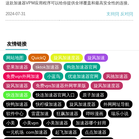
这款加速器VPM应用程序可以给你提供全球覆盖和最高安全性的连接。
2024-07-31
支持
[0]
反对
[0]
友情链接
网站地图
QuickQ
旋风加速度器
旋风加速
坚果加速器
tiktok加速器
狗急加速器官网
免费vqn外网加速
小蓝鸟
优途加速器官网
风驰加速器
旋风加速器
免费vps加速器外网苹果版
旋风加速度器
快连加速器
快连加速器官网入口
原子加速器
快鸭加速器
快柠檬加速器
旋风加速度器
外网网址导航
软件中心
雷霆加速
狂飙加速器
哔咔漫画
瑞乐小说
小美
小美vpn
小美加速器
加速器哪个好用
一元机场. com加速器
起飞加速器
点点加速器