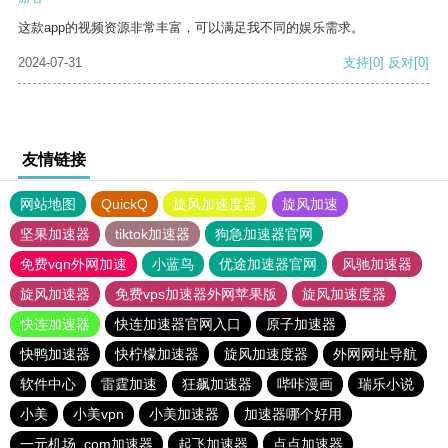
这款app的视频资源非常丰富，可以满足我不同的娱乐需求。
2024-07-31
支持
[0]
反对
[0]
友情链接
网站地图
QuickQ
旋风加速度器
旋风加速
坚果加速器
tiktok加速器
狗急加速器官网
免费vqn外网加速
小蓝鸟
优途加速器官网
风驰加速器
旋风加速器
免费vps加速器外网苹果版
旋风加速度器
快连加速器
快连加速器官网入口
原子加速器
快鸭加速器
快柠檬加速器
旋风加速度器
外网网址导航
软件中心
雷霆加速
狂飙加速器
哔咔漫画
瑞乐小说
小美
小美vpn
小美加速器
加速器哪个好用
一元机场. com加速器
起飞加速器
点点加速器