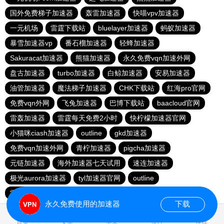
国外免费梯子加速器
轰雷加速器
快喵vpv加速器
一元机场
雷霆下载站
bluelayer加速器
蚂蚁加速器
暴雪加速器vp
番石榴加速器
轻蜂加速器
Sakuracat加速器
熊猫加速器
永久免费vqn加速外网
盘古加速器
turbo加速器
白鲸加速器
安易加速器
油管加速器
魔法梯子加速器
CHK下载站
红海pro官网
免费vqn外网
飞兔加速器
巴博下载站
baacloud官网
雷轰加速器
雷霆每天免费2小时
快柠檬加速器官网
小猫咪ciash加速器
outline
gkd加速器
免费vqn加速外网
青柠加速器
pigcha加速器
元链加速器
海外加速器七天试用
速连加速器
极光aurora加速器
tyl加速器官网
outline
雷霆加速免费永久
点点加速器
啊哈加速器
outline
永久免费使用的加速器
下载
0.021743s
首页
安卓
苹果
排行
推荐