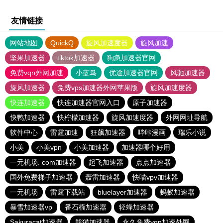
友情链接
网站地图
QuickQ
旋风加速度器
旋风加速
坚果加速器
tiktok加速器
狗急加速器官网
免费vqn外网加速
小蓝鸟
优途加速器官网
风驰加速器
旋风加速器
免费vps加速器外网苹果版
旋风加速度器
快连加速器
快连加速器官网入口
原子加速器
快鸭加速器
快柠檬加速器
旋风加速度器
外网网址导航
软件中心
雷霆加速
狂飙加速器
哔咔漫画
瑞乐小说
小美
小美vpn
小美加速器
加速器哪个好用
一元机场. com加速器
起飞加速器
点点加速器
国外免费梯子加速器
轰雷加速器
快喵vpv加速器
一元机场
雷霆下载站
bluelayer加速器
蚂蚁加速器
暴雪加速器vp
番石榴加速器
轻蜂加速器
Sakuracat加速器
熊猫加速器
永久免费vqn加速外网