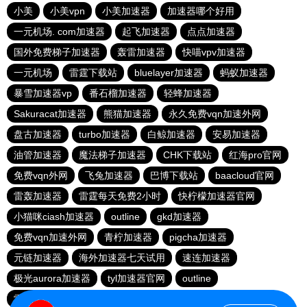
小美
小美vpn
小美加速器
加速器哪个好用
一元机场. com加速器
起飞加速器
点点加速器
国外免费梯子加速器
轰雷加速器
快喵vpv加速器
一元机场
雷霆下载站
bluelayer加速器
蚂蚁加速器
暴雪加速器vp
番石榴加速器
轻蜂加速器
Sakuracat加速器
熊猫加速器
永久免费vqn加速外网
盘古加速器
turbo加速器
白鲸加速器
安易加速器
油管加速器
魔法梯子加速器
CHK下载站
红海pro官网
免费vqn外网
飞兔加速器
巴博下载站
baacloud官网
雷轰加速器
雷霆每天免费2小时
快柠檬加速器官网
小猫咪ciash加速器
outline
gkd加速器
免费vqn加速外网
青柠加速器
pigcha加速器
元链加速器
海外加速器七天试用
速连加速器
极光aurora加速器
tyl加速器官网
outline
雷霆加速免费永久
点点加速器
啊哈加速器
outline