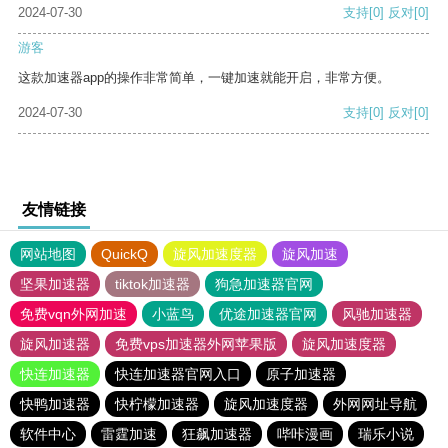
2024-07-30
支持
[0]
反对
[0]
游客
这款加速器app的操作非常简单，一键加速就能开启，非常方便。
2024-07-30
支持
[0]
反对
[0]
友情链接
网站地图
QuickQ
旋风加速度器
旋风加速
坚果加速器
tiktok加速器
狗急加速器官网
免费vqn外网加速
小蓝鸟
优途加速器官网
风驰加速器
旋风加速器
免费vps加速器外网苹果版
旋风加速度器
快连加速器
快连加速器官网入口
原子加速器
快鸭加速器
快柠檬加速器
旋风加速度器
外网网址导航
软件中心
雷霆加速
狂飙加速器
哔咔漫画
瑞乐小说