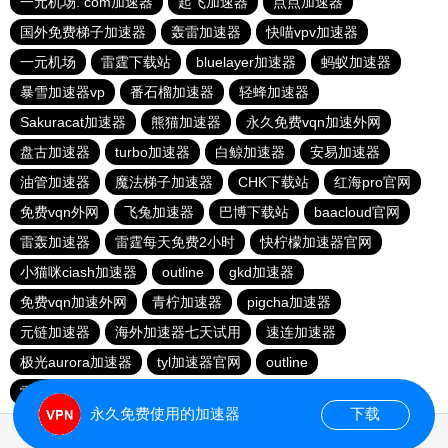
一元机场. com加速器
起飞加速器
点点加速器
国外免费梯子加速器
轰雷加速器
快喵vpv加速器
一元机场
雷霆下载站
bluelayer加速器
蚂蚁加速器
暴雪加速器vp
番石榴加速器
轻蜂加速器
Sakuracat加速器
熊猫加速器
永久免费vqn加速外网
盘古加速器
turbo加速器
白鲸加速器
安易加速器
油管加速器
魔法梯子加速器
CHK下载站
红海pro官网
免费vqn外网
飞兔加速器
巴博下载站
baacloud官网
雷轰加速器
雷霆每天免费2小时
快柠檬加速器官网
小猫咪ciash加速器
outline
gkd加速器
免费vqn加速外网
青柠加速器
pigcha加速器
元链加速器
海外加速器七天试用
速连加速器
极光aurora加速器
tyl加速器官网
outline
雷霆加速免费永久
点点加速器
啊哈加速器
outline
永久免费使用的加速器
下载