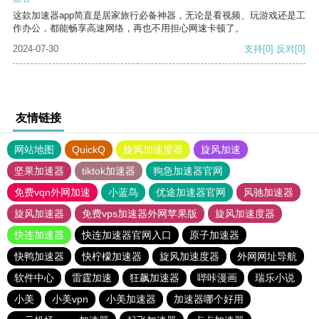
这款加速器app简直是居家旅行必备神器，无论是看视频、玩游戏还是工
作办公，都能畅享高速网络，再也不用担心网速卡顿了。
2024-07-30
支持
[0]
反对
[0]
友情链接
网站地图
QuickQ
旋风加速度器
旋风加速
坚果加速器
tiktok加速器
狗急加速器官网
免费vqn外网加速
小蓝鸟
优途加速器官网
风驰加速器
旋风加速器
免费vps加速器外网苹果版
旋风加速度器
快连加速器
快连加速器官网入口
原子加速器
快鸭加速器
快柠檬加速器
旋风加速度器
外网网址导航
软件中心
雷霆加速
狂飙加速器
哔咔漫画
瑞乐小说
小美
小美vpn
小美加速器
加速器哪个好用