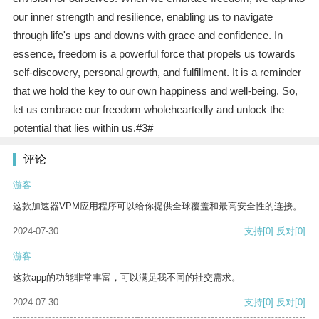
our inner strength and resilience, enabling us to navigate
through life's ups and downs with grace and confidence. In
essence, freedom is a powerful force that propels us towards
self-discovery, personal growth, and fulfillment. It is a reminder
that we hold the key to our own happiness and well-being. So,
let us embrace our freedom wholeheartedly and unlock the
potential that lies within us.#3#
评论
游客
这款加速器VPM应用程序可以给你提供全球覆盖和最高安全性的连接。
2024-07-30
支持
[0]
反对
[0]
游客
这款app的功能非常丰富，可以满足我不同的社交需求。
2024-07-30
支持
[0]
反对
[0]