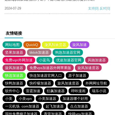
2024-07-29
支持
[0]
反对
[0]
友情链接
网站地图
QuickQ
旋风加速度器
旋风加速
坚果加速器
tiktok加速器
狗急加速器官网
免费vqn外网加速
小蓝鸟
优途加速器官网
风驰加速器
旋风加速器
免费vps加速器外网苹果版
旋风加速度器
快连加速器
快连加速器官网入口
原子加速器
快鸭加速器
快柠檬加速器
旋风加速度器
外网网址导航
软件中心
雷霆加速
狂飙加速器
哔咔漫画
瑞乐小说
小美
小美vpn
小美加速器
加速器哪个好用
一元机场. com加速器
起飞加速器
点点加速器
国外免费梯子加速器
轰雷加速器
快喵vpv加速器