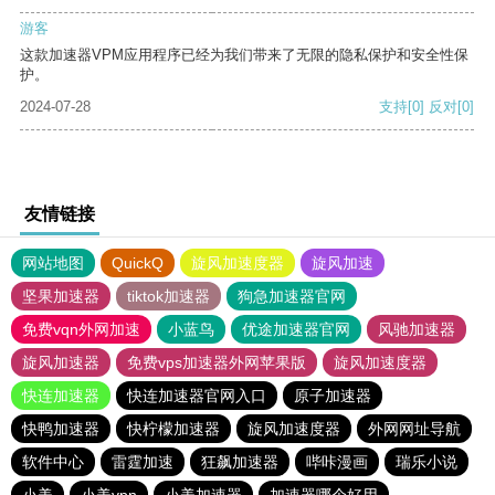
游客
这款加速器VPM应用程序已经为我们带来了无限的隐私保护和安全性保
护。
2024-07-28
支持
[0]
反对
[0]
友情链接
网站地图
QuickQ
旋风加速度器
旋风加速
坚果加速器
tiktok加速器
狗急加速器官网
免费vqn外网加速
小蓝鸟
优途加速器官网
风驰加速器
旋风加速器
免费vps加速器外网苹果版
旋风加速度器
快连加速器
快连加速器官网入口
原子加速器
快鸭加速器
快柠檬加速器
旋风加速度器
外网网址导航
软件中心
雷霆加速
狂飙加速器
哔咔漫画
瑞乐小说