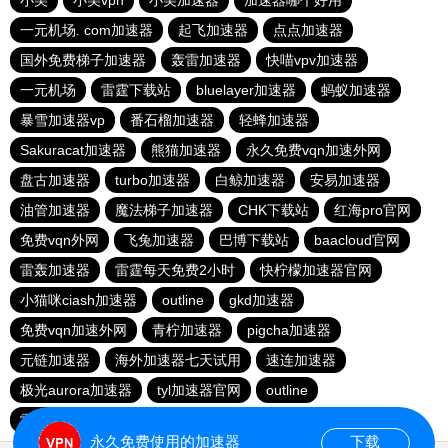
小美
小美vpn
小美加速器
加速器哪个好用
一元机场. com加速器
起飞加速器
点点加速器
国外免费梯子加速器
轰雷加速器
快喵vpv加速器
一元机场
雷霆下载站
bluelayer加速器
蚂蚁加速器
暴雪加速器vp
番石榴加速器
轻蜂加速器
Sakuracat加速器
熊猫加速器
永久免费vqn加速外网
盘古加速器
turbo加速器
白鲸加速器
安易加速器
油管加速器
魔法梯子加速器
CHK下载站
红海pro官网
免费vqn外网
飞兔加速器
巴博下载站
baacloud官网
雷轰加速器
雷霆每天免费2小时
快柠檬加速器官网
小猫咪ciash加速器
outline
gkd加速器
免费vqn加速外网
青柠加速器
pigcha加速器
元链加速器
海外加速器七天试用
速连加速器
极光aurora加速器
tyl加速器官网
outline
雷霆加速免费永久
点点加速器
啊哈加速器
outline
永久免费使用的加速器
下载